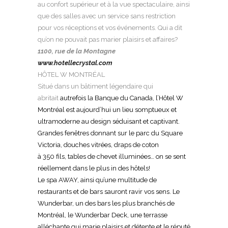
au confort supérieur et à la vue spectaculaire, ainsi
que des salles avec un service sans restriction
pour vos réceptions et vos événements. Qui a dit
qu’on ne pouvait pas marier plaisirs et affaires?
1100, rue de la Montagne
www.hotellecrystal.com
HÔTEL W MONTRÉAL
Situé dans un bâtiment légendaire qui
abritait
autrefois la Banque du Canada, l’Hôtel W
Montréal est aujourd’hui un lieu somptueux
et
ultramoderne au design séduisant et captivant.
Grandes fenêtres donnant sur le parc du
Square
Victoria, douches vitrées, draps de coton
à 350 fils, tables de chevet illuminées…
on se sent
réellement dans le plus in des hôtels!
Le spa AWAY, ainsi qu’une multitude de
restaurants
et de bars sauront ravir vos sens. Le
Wunderbar, un des bars les plus branchés de
Montréal, le Wunderbar Deck, une terrasse
alléchante qui marie plaisirs et détente et le réputé