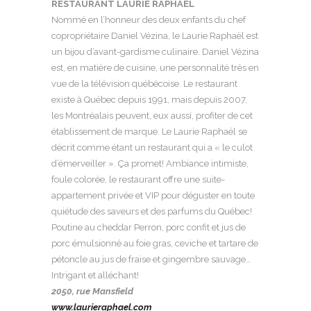
RESTAURANT LAURIE RAPHAËL
Nommé en l’honneur des deux enfants du chef
copropriétaire Daniel Vézina, le Laurie Raphaël est
un bijou d’avant-gardisme culinaire. Daniel Vézina
est, en matière de cuisine, une personnalité très en
vue de la télévision québécoise. Le restaurant
existe à Québec depuis 1991, mais depuis 2007,
les Montréalais peuvent, eux aussi, profiter de cet
établissement de marque. Le Laurie Raphaël se
décrit comme étant un restaurant qui a « le culot
d’émerveiller ». Ça promet! Ambiance intimiste,
foule colorée, le restaurant offre une suite-
appartement privée et VIP pour déguster en toute
quiétude des saveurs et des parfums du Québec!
Poutine au cheddar Perron, porc confit et jus de
porc émulsionné au foie gras, ceviche et tartare de
pétoncle au jus de fraise et gingembre sauvage…
Intrigant et alléchant!
2050, rue Mansfield
www.laurieraphael.com