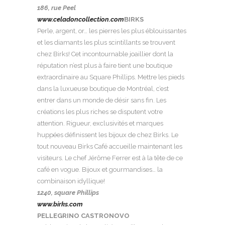
186, rue Peel
www.celadoncollection.com
BIRKS
Perle, argent, or… les pierres les plus éblouissantes
et les diamants les plus scintillants se trouvent
chez Birks! Cet incontournable joaillier dont la
réputation n’est plus à faire tient une boutique
extraordinaire au Square Phillips. Mettre les pieds
dans la luxueuse boutique de Montréal, c’est
entrer dans un monde de désir sans fin. Les
créations les plus riches se disputent votre
attention. Rigueur, exclusivités et marques
huppées définissent les bijoux de chez Birks. Le
tout nouveau Birks Café accueille maintenant les
visiteurs. Le chef Jérôme Ferrer est à la tête de ce
café en vogue. Bijoux et gourmandises… la
combinaison idyllique!
1240, square Phillips
www.birks.com
PELLEGRINO CASTRONOVO