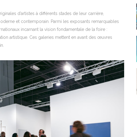
inales d’artistes à différents stades de leur carrière,
 moderne et contemporain. Parmi les exposants remarquables
rnationaux incarnant la vision fondamentale de la foire :
ation artistique. Ces galeries mettent en avant des œuvres
in.