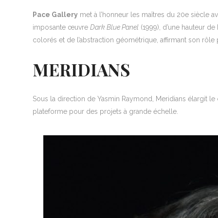
Pace Gallery
met à l’honneur les maîtres du 20e siècle av
imposante œuvre
Dark Blue Panel
(1999), d’une hauteur de 
colorés et de l’abstraction géométrique, affirmant son rôle p
MERIDIANS
Sous la direction de Yasmin Raymond, Meridians élargit le ca
plateforme pour des projets à grande échelle.