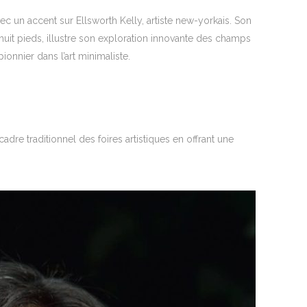
ec un accent sur Ellsworth Kelly, artiste new-yorkais. Son
huit pieds, illustre son exploration innovante des champs
ionnier dans l’art minimaliste.
dre traditionnel des foires artistiques en offrant une