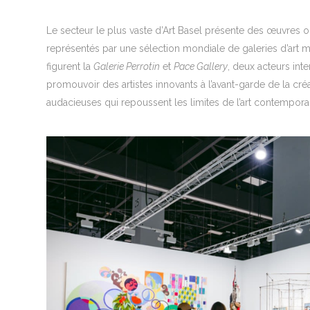
Le secteur le plus vaste d’Art Basel présente des œuvres orig
représentés par une sélection mondiale de galeries d’art
figurent la
Galerie Perrotin
et
Pace Gallery
, deux acteurs inte
promouvoir des artistes innovants à l’avant-garde de la cré
audacieuses qui repoussent les limites de l’art contempora