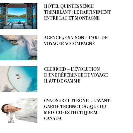
HÔTEL QUINTESSENCE
TREMBLANT : LE RAFFINEMENT
ENTRE LAC ET MONTAGNE
AGENCE 5E SAISON – L’ART DE
VOYAGER ACCOMPAGNÉ
CLUB MED – L’ÉVOLUTION
D’UNE RÉFÉRENCE DU VOYAGE
HAUT DE GAMME
CYNOSURE LUTRONIC : L’AVANT-
GARDE TECHNOLOGIQUE DU
MÉDICO-ESTHÉTIQUE AU
CANADA