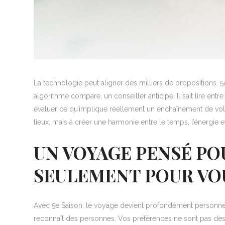
La technologie peut aligner des milliers de propositions. 5
algorithme compare, un conseiller anticipe. Il sait lire entr
évaluer ce qu’implique réellement un enchaînement de vol
lieux, mais à créer une harmonie entre le temps, l’énergie et 
UN VOYAGE PENSÉ PO
SEULEMENT POUR VO
Avec 5e Saison, le voyage devient profondément personnel.
reconnaît des personnes. Vos préférences ne sont pas des