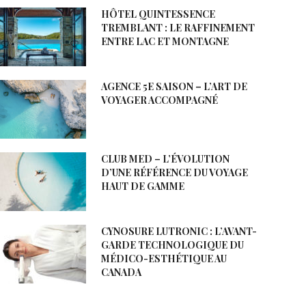
HÔTEL QUINTESSENCE
TREMBLANT : LE RAFFINEMENT
ENTRE LAC ET MONTAGNE
AGENCE 5E SAISON – L’ART DE
VOYAGER ACCOMPAGNÉ
CLUB MED – L’ÉVOLUTION
D’UNE RÉFÉRENCE DU VOYAGE
HAUT DE GAMME
CYNOSURE LUTRONIC : L’AVANT-
GARDE TECHNOLOGIQUE DU
MÉDICO-ESTHÉTIQUE AU
CANADA