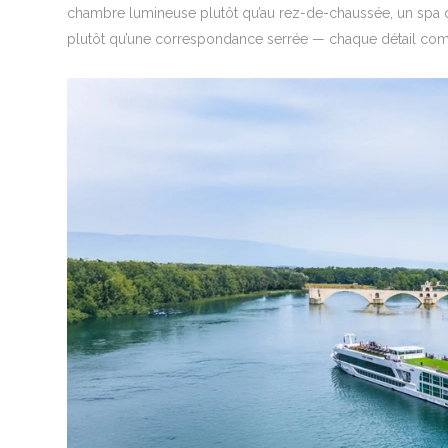
chambre lumineuse plutôt qu’au rez-de-chaussée, un spa di
plutôt qu’une correspondance serrée — chaque détail compte,