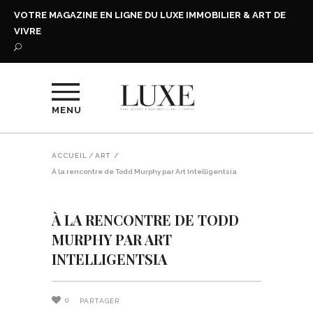
VOTRE MAGAZINE EN LIGNE DU LUXE IMMOBILIER & ART DE
VIVRE
MENU
ACCUEIL
/
ART
/
À la rencontre de Todd Murphy par Art Intelligentsia
À LA RENCONTRE DE TODD
MURPHY PAR ART
INTELLIGENTSIA
0
PARTAGER