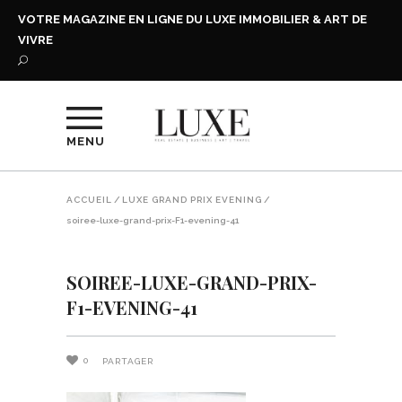
VOTRE MAGAZINE EN LIGNE DU LUXE IMMOBILIER & ART DE
VIVRE
MENU
ACCUEIL
/
LUXE GRAND PRIX EVENING
/
soiree-luxe-grand-prix-F1-evening-41
SOIREE-LUXE-GRAND-PRIX-
F1-EVENING-41
0
PARTAGER