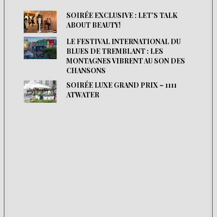
SOIRÉE EXCLUSIVE : LET’S TALK
ABOUT BEAUTY!
LE FESTIVAL INTERNATIONAL DU
BLUES DE TREMBLANT : LES
MONTAGNES VIBRENT AU SON DES
CHANSONS
SOIRÉE LUXE GRAND PRIX – 1111
ATWATER