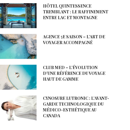
HÔTEL QUINTESSENCE
TREMBLANT : LE RAFFINEMENT
ENTRE LAC ET MONTAGNE
AGENCE 5E SAISON – L’ART DE
VOYAGER ACCOMPAGNÉ
CLUB MED – L’ÉVOLUTION
D’UNE RÉFÉRENCE DU VOYAGE
HAUT DE GAMME
CYNOSURE LUTRONIC : L’AVANT-
GARDE TECHNOLOGIQUE DU
MÉDICO-ESTHÉTIQUE AU
CANADA