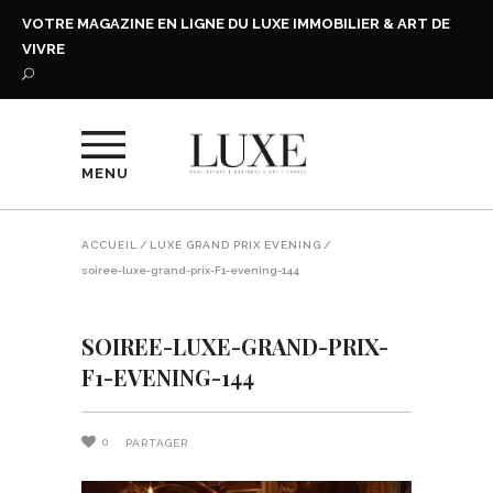
VOTRE MAGAZINE EN LIGNE DU LUXE IMMOBILIER & ART DE
VIVRE
MENU
ACCUEIL
/
LUXE GRAND PRIX EVENING
/
soiree-luxe-grand-prix-F1-evening-144
SOIREE-LUXE-GRAND-PRIX-
F1-EVENING-144
0
PARTAGER