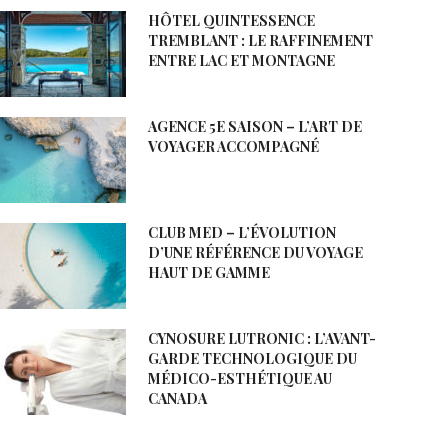
HÔTEL QUINTESSENCE
TREMBLANT : LE RAFFINEMENT
ENTRE LAC ET MONTAGNE
AGENCE 5E SAISON – L’ART DE
VOYAGER ACCOMPAGNÉ
CLUB MED – L’ÉVOLUTION
D’UNE RÉFÉRENCE DU VOYAGE
HAUT DE GAMME
CYNOSURE LUTRONIC : L’AVANT-
GARDE TECHNOLOGIQUE DU
MÉDICO-ESTHÉTIQUE AU
CANADA