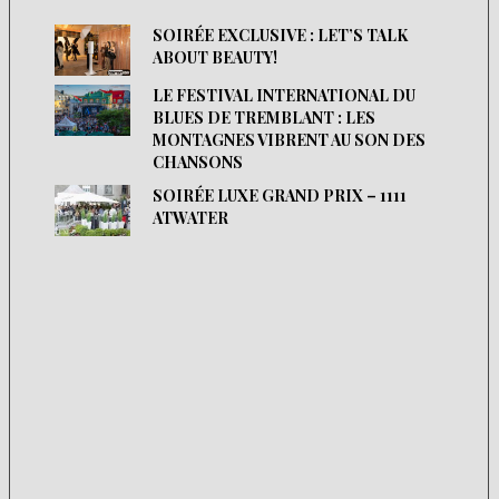
SOIRÉE EXCLUSIVE : LET’S TALK
ABOUT BEAUTY!
LE FESTIVAL INTERNATIONAL DU
BLUES DE TREMBLANT : LES
MONTAGNES VIBRENT AU SON DES
CHANSONS
SOIRÉE LUXE GRAND PRIX – 1111
ATWATER