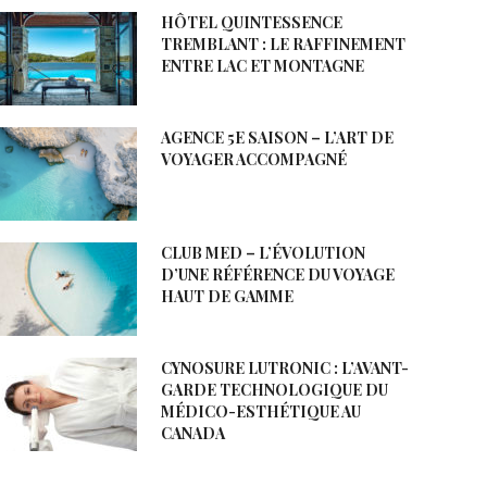
HÔTEL QUINTESSENCE
TREMBLANT : LE RAFFINEMENT
ENTRE LAC ET MONTAGNE
AGENCE 5E SAISON – L’ART DE
VOYAGER ACCOMPAGNÉ
CLUB MED – L’ÉVOLUTION
D’UNE RÉFÉRENCE DU VOYAGE
HAUT DE GAMME
CYNOSURE LUTRONIC : L’AVANT-
GARDE TECHNOLOGIQUE DU
MÉDICO-ESTHÉTIQUE AU
CANADA