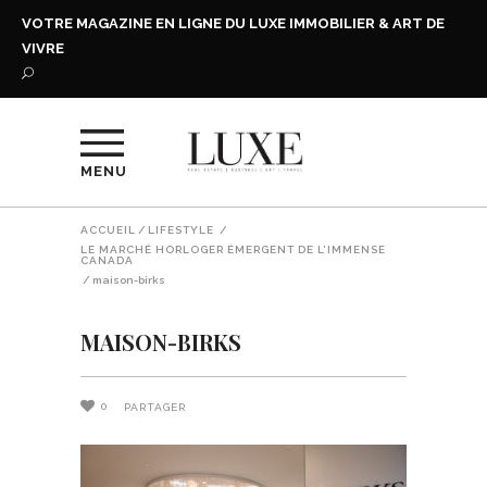
VOTRE MAGAZINE EN LIGNE DU LUXE IMMOBILIER & ART DE
VIVRE
MENU
ACCUEIL
/
LIFESTYLE
/
LE MARCHÉ HORLOGER ÉMERGENT DE L’IMMENSE
CANADA
/
maison-birks
MAISON-BIRKS
0
PARTAGER