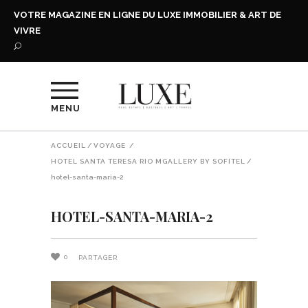
VOTRE MAGAZINE EN LIGNE DU LUXE IMMOBILIER & ART DE
VIVRE
MENU
ACCUEIL
/
VOYAGE
/
HOTEL SANTA TERESA RIO MGALLERY BY SOFITEL
/
hotel-santa-maria-2
HOTEL-SANTA-MARIA-2
0
PARTAGER