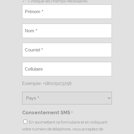
«
*
» indique les champs nécessaires
Exemple: +18005103256
Consentement SMS
*
En soumettant ce formulaire et en indiquant
votre numéro de téléphone, vous acceptez de