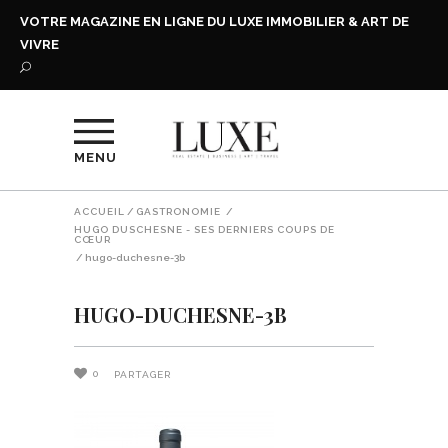
VOTRE MAGAZINE EN LIGNE DU LUXE IMMOBILIER & ART DE
VIVRE
MENU
ACCUEIL
/
GASTRONOMIE
/
HUGO DUSCHESNE - SES DERNIERS COUPS DE
CŒUR
/
hugo-duchesne-3b
HUGO-DUCHESNE-3B
0
PARTAGER