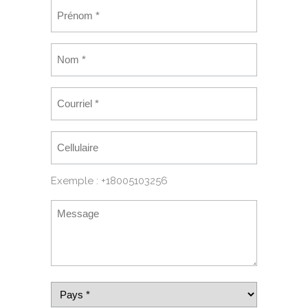
Exemple : +18005103256