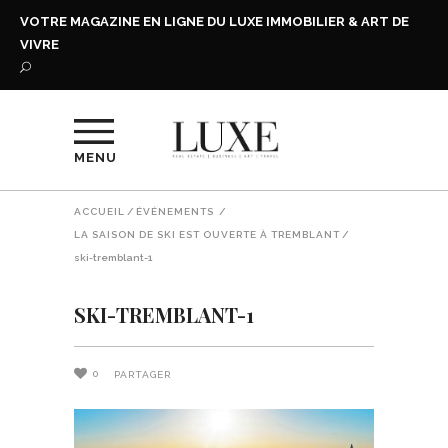
VOTRE MAGAZINE EN LIGNE DU LUXE IMMOBILIER & ART DE
VIVRE
MENU
ACCUEIL
/
ÉVÉNEMENTS
/
LA SAISON DE SKI EST OUVERTE À TREMBLANT
/
ski-tremblant-1
SKI-TREMBLANT-1
0
PARTAGER