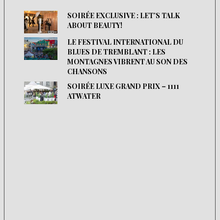
SOIRÉE EXCLUSIVE : LET’S TALK
ABOUT BEAUTY!
LE FESTIVAL INTERNATIONAL DU
BLUES DE TREMBLANT : LES
MONTAGNES VIBRENT AU SON DES
CHANSONS
SOIRÉE LUXE GRAND PRIX – 1111
ATWATER