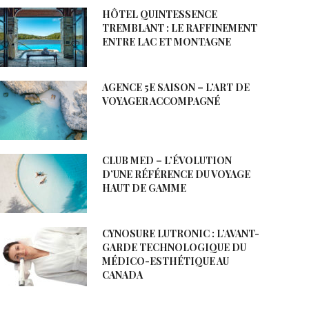
HÔTEL QUINTESSENCE
TREMBLANT : LE RAFFINEMENT
ENTRE LAC ET MONTAGNE
AGENCE 5E SAISON – L’ART DE
VOYAGER ACCOMPAGNÉ
CLUB MED – L’ÉVOLUTION
D’UNE RÉFÉRENCE DU VOYAGE
HAUT DE GAMME
CYNOSURE LUTRONIC : L’AVANT-
GARDE TECHNOLOGIQUE DU
MÉDICO-ESTHÉTIQUE AU
CANADA