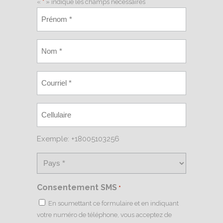
«
*
» indique les champs nécessaires
Exemple: +18005103256
Consentement SMS
*
En soumettant ce formulaire et en indiquant
votre numéro de téléphone, vous acceptez de