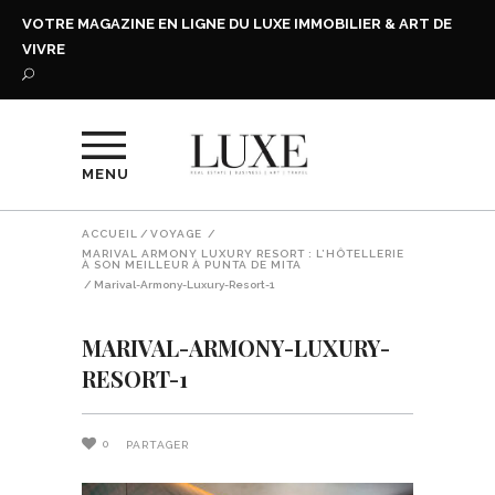
VOTRE MAGAZINE EN LIGNE DU LUXE IMMOBILIER & ART DE
VIVRE
MENU
ACCUEIL
/
VOYAGE
/
MARIVAL ARMONY LUXURY RESORT : L’HÔTELLERIE
À SON MEILLEUR À PUNTA DE MITA
/
Marival-Armony-Luxury-Resort-1
MARIVAL-ARMONY-LUXURY-
RESORT-1
0
PARTAGER