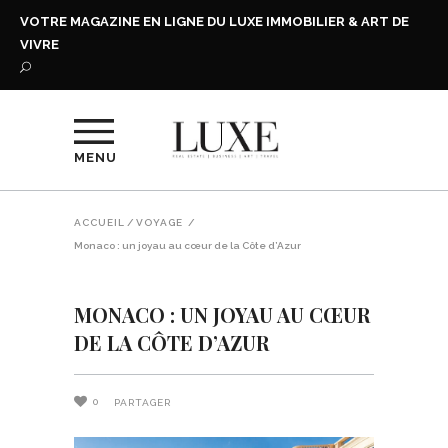
VOTRE MAGAZINE EN LIGNE DU LUXE IMMOBILIER & ART DE
VIVRE
MENU
ACCUEIL
/
VOYAGE
/
Monaco : un joyau au cœur de la Côte d’Azur
MONACO : UN JOYAU AU CŒUR
DE LA CÔTE D’AZUR
0
PARTAGER