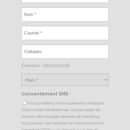
Exemple: +18005103256
Consentement SMS
*
En soumettant ce formulaire et en indiquant
votre numéro de téléphone, vous acceptez de
recevoir des messages textuels de marketing.
Vous pouvez vous désinscrire à tout moment en
répondant STOP ou en cliquant sur le lien de