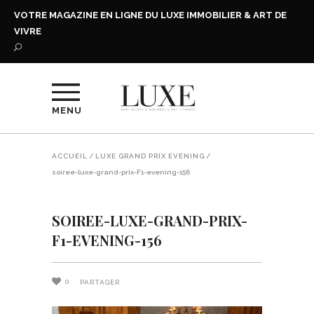
VOTRE MAGAZINE EN LIGNE DU LUXE IMMOBILIER & ART DE
VIVRE
MENU
ACCUEIL
/
LUXE GRAND PRIX EVENING
/
soiree-luxe-grand-prix-F1-evening-156
SOIREE-LUXE-GRAND-PRIX-
F1-EVENING-156
0
PARTAGER