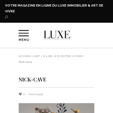
VOTRE MAGAZINE EN LIGNE DU LUXE IMMOBILIER & ART DE
VIVRE
MENU
ACCUEIL
/
ART
/
À LIRE, À ÉCOUTER, À VOIR
/
Nick-Cave
NICK-CAVE
0
PARTAGER