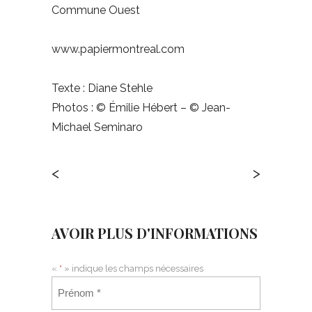
Commune Ouest
www.papiermontreal.com
Texte : Diane Stehle
Photos : © Émilie Hébert – © Jean-
Michael Seminaro
<
>
AVOIR PLUS D'INFORMATIONS
«
*
» indique les champs nécessaires