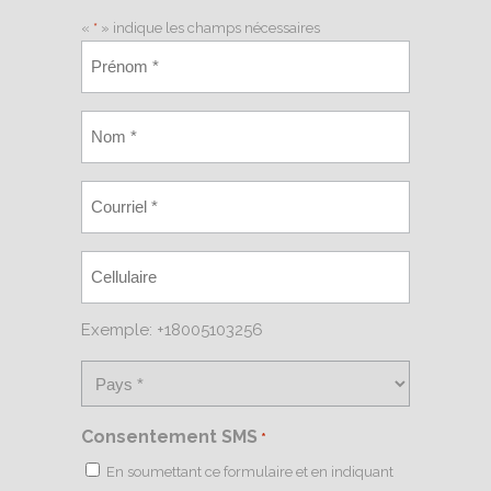
«
*
» indique les champs nécessaires
Exemple: +18005103256
Consentement SMS
*
En soumettant ce formulaire et en indiquant