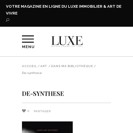
VOTRE MAGAZINE EN LIGNE DU LUXE IMMOBILIER & ART DE
VIVRE
MENU
ACCUEIL
/
ART
/
DANS MA BIBLIOTHÈQUE
/
De-synthese
DE-SYNTHESE
0
PARTAGER