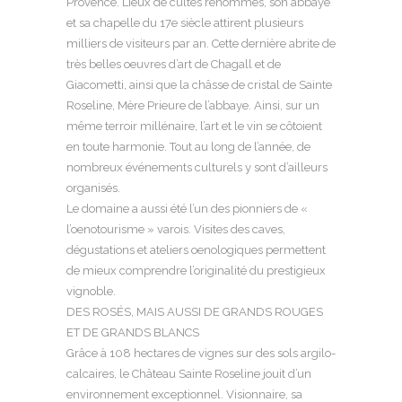
Provence. Lieux de cultes renommés, son abbaye
et sa chapelle du 17e siècle attirent plusieurs
milliers de visiteurs par an. Cette dernière abrite de
très belles oeuvres d’art de Chagall et de
Giacometti, ainsi que la châsse de cristal de Sainte
Roseline, Mère Prieure de l’abbaye. Ainsi, sur un
même terroir millénaire, l’art et le vin se côtoient
en toute harmonie. Tout au long de l’année, de
nombreux événements culturels y sont d’ailleurs
organisés.
Le domaine a aussi été l’un des pionniers de «
l’oenotourisme » varois. Visites des caves,
dégustations et ateliers oenologiques permettent
de mieux comprendre l’originalité du prestigieux
vignoble.
DES ROSÉS, MAIS AUSSI DE GRANDS ROUGES
ET DE GRANDS BLANCS
Grâce à 108 hectares de vignes sur des sols argilo-
calcaires, le Château Sainte Roseline jouit d’un
environnement exceptionnel. Visionnaire, sa