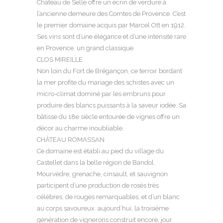
Château de Selle offre un écrin de verdure à
l’ancienne demeure des Comtes de Provence. C’est
le premier domaine acquis par Marcel Ott en 1912.
Ses vins sont d’une élégance et d’une intensité rare
en Provence. un grand classique.
CLOS MIREILLE
Non loin du Fort de Brégançon, ce terroir bordant
la mer profite du mariage des schistes avec un
micro-climat dominé par les embruns pour
produire des blancs puissants à la saveur iodée. Sa
bâtisse du 18e siècle entourée de vignes offre un
décor au charme inoubliable.
CHÂTEAU ROMASSAN
Ce domaine est établi au pied du village du
Castellet dans la belle région de Bandol.
Mourvèdre, grenache, cinsault, et sauvignon
participent d’une production de rosés très
célèbres, de rouges remarquables, et d’un blanc
au corps savoureux. aujourd’hui, la troisième
génération de vignerons construit encore, jour