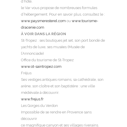
d’hôte,
le Var vous propose de nombreuses formules
d’hébergement. Pour en savoir plus, consultez le :
www.paysmeresterel.com
ou
www.tourisme-
dracenie.com
À VOIR DANS LA RÉGION
St-Tropez : ses boutiques jet set, son port bondé de
yachts de luxe, ses musées (Musée de
l’Annonciade)
Office du tourisme de St-Tropez
www.ot-saintropez.com
Fréjus
Ses vestiges antiques romains, sa cathédrale, son
arène, son cloître et son baptistère : une ville
médiévale à découvrir.
www.frejus.fr
Les Gorges du Verdon
Impossible de se rendre en Provence sans
découvrir
ce magnifique canyon et ses villages riverains.