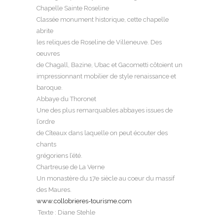
Chapelle Sainte Roseline
Classée monument historique, cette chapelle
abrite
les reliques de Roseline de Villeneuve. Des
oeuvres
de Chagall, Bazine, Ubac et Gacometti côtoient un
impressionnant mobilier de style renaissance et
baroque.
Abbaye du Thoronet
Une des plus remarquables abbayes issues de
l’ordre
de Cîteaux dans laquelle on peut écouter des
chants
grégoriens l’été.
Chartreuse de La Verne
Un monastère du 17e siècle au coeur du massif
des Maures.
www.collobrieres-tourisme.com
Texte : Diane Stehle