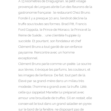
À 13 kilomètres de Draguignan, le petit village
provençal de Lorgues abrite l’un des fleurons de la
gastronomie française : le restaurant Chez Bruno.
Fondé il y a presque 30 ans, l’endroit décline la
truffe sous toutes ses formes. Brad Pitt, Francis
Ford Coppola, le Prince de Monaco, le Prince et la
Reine de Suède… : une clientèle huppée s’y
succède. Et pourtant, son fondateur et chef
Clément Bruno a tout gardé de son enfance
paysanne. Rencontre avec un homme
exceptionnel.
Clément Bruno parle comme un poète. Le sourire
aux lèvres, il évoque les parfums, les couleurs, et
les images de l’enfance. De fait, tout part de là.
Élevé par sa grand-mère dans un milieu très
modeste, l’homme a grandi avec la truffe. L’été,
celle qui s’appelait Mariette lui préparait avec
amour une brouillade de truffes. S’il en restait, elle
conservait le tout dans un grand saladier en pyrex
sur le bord de la fenêtre, ne disposant pas de