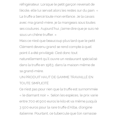
réfrigérateur. Lorsque le petit garçon revenait de
l’école, elle lui servait alors les restes sur du pain. «
La truffe a bercé toute mon enfance. Je la cavais
avec ma grand-mère, je la mangeais sous toutes
ses coutures. Aujourd’hui, j’aime dire que je suis né
sous un chêne truffier. »
Mais ce n’est que beaucoup plus tard que le petit
Clément devenu grand se rend compte à quel
point il a été privilégié. C’est donc tout
naturellement qu’il ouvre un restaurant spécialisé
dans la truffe en 1983, dans la maison même de
sa grand-mère.
UN PRODUIT HAUT DE GAMME TRAVAILLÉ EN
TOUTE SIMPLICITÉ
Ce n’est pas pour rien que la truffe est surnommée
« le diamant noir ». Selon les espèces, le prix varie
entre 700 et 900 euros le kilo et va même jusqu’à
3 500 euros pour la rare truffe d’Alba, d’origine
italienne. Pourtant, ce tubercule que l’on ramasse