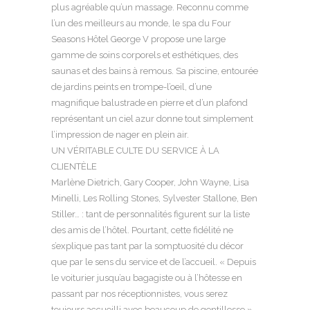
plus agréable qu’un massage. Reconnu comme
l’un des meilleurs au monde, le spa du Four
Seasons Hôtel George V propose une large
gamme de soins corporels et esthétiques, des
saunas et des bains à remous. Sa piscine, entourée
de jardins peints en trompe-l’oeil, d’une
magnifique balustrade en pierre et d’un plafond
représentant un ciel azur donne tout simplement
l’impression de nager en plein air.
UN VÉRITABLE CULTE DU SERVICE À LA
CLIENTÈLE
Marlène Dietrich, Gary Cooper, John Wayne, Lisa
Minelli, Les Rolling Stones, Sylvester Stallone, Ben
Stiller… : tant de personnalités figurent sur la liste
des amis de l’hôtel. Pourtant, cette fidélité ne
s’explique pas tant par la somptuosité du décor
que par le sens du service et de l’accueil. « Depuis
le voiturier jusqu’au bagagiste ou à l’hôtesse en
passant par nos réceptionnistes, vous serez
toujours accueilli avec beaucoup de gentillesse »,