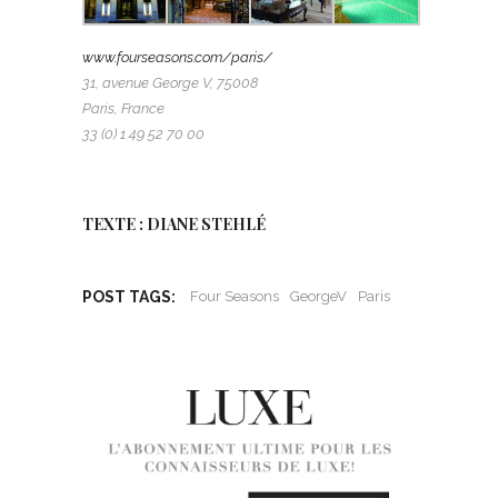
www.fourseasons.com/paris/
31, avenue George V, 75008
Paris, France
33 (0) 1 49 52 70 00
TEXTE : DIANE STEHLÉ
POST TAGS:
Four Seasons
GeorgeV
Paris