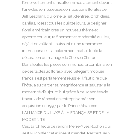
l’émerveillement s’installe immédiatement devant
l’une des somptueuses compositions florales de
Jeff Leatham, qui orne le hall d’entrée. Orchidées,
dahlias, roses : tous les quinze jours, le designer
floral américain crée un nouveau thème et
apporte couleur, raffinement et modernité au lieu,
déjà si envoûtant. Jouissant d’une renommée
internationale, il a notamment réalisé toute la
décoration du mariage de Chelsea Clinton.
Dans toutes les pièces communes, la combinaison
de ces tableaux floraux avec l’élégant mobilier
français est parfaitement réussie. Il faut dire que
l’hôtel a su garder sa magnificence et s’ajuster à la
modernité d’aujourd’hui grâce à deux années de
travaux de rénovation entrepris après son
acquisition en 1997 par le Prince Alwaleed.
L’ALLIANCE DU LUXE À LA FRANÇAISE ET DE LA
MODERNITÉ
C’est l’architecte de renom Pierre-Yves Rochon qui
s’est vu confier cet exigeant mandat. Respectueux