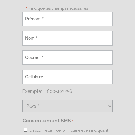
«
*
» indique les champs nécessaires
Exemple: +18005103256
Consentement SMS
*
En soumettant ce formulaire et en indiquant