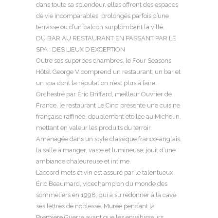
dans toute sa splendeur, elles offrent des espaces
de vie incomparables, prolongés parfois d’une
terrasse ou d’un balcon surplombant la ville.
DU BAR AU RESTAURANT EN PASSANT PAR LE
SPA : DES LIEUX D’EXCEPTION
Outre ses superbes chambres, le Four Seasons
Hôtel George V comprend un restaurant, un bar et
un spa dont la réputation n’est plus à faire.
Orchestré par Éric Briffard, meilleur Ouvrier de
France, le restaurant Le Cinq présente une cuisine
française raffinée, doublement étoilée au Michelin,
mettant en valeur les produits du terroir.
Aménagée dans un style classique franco-anglais,
la salle à manger, vaste et lumineuse, jouit d’une
ambiance chaleureuse et intime.
L’accord mets et vin est assuré par le talentueux
Éric Beaumard, vicechampion du monde des
sommeliers en 1998, qui a su redonner à la cave
ses lettres de noblesse. Murée pendant la
Première Guerre avant que les envahisseurs