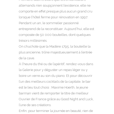
allemands n’en soupçonnent l’existence, elle ne
comporte en effet presque plus aucun grand cru
lorsque l’hôtel ferme pour rénovation en 1997.
Pendant un an, le sommelier passionné
entreprend de la reconstituer. Aujourd’hui, elle est
composée de 50 000 bouteilles, dont quelques
trésors millésimés.
On chuchote que la Madère 1795, la bouteille la
plus ancienne, trône majestueusement à l’entrée
de la cave.
À l’heure du thé ou de l’apéritif, rendez-vous dans
la Galerie pour y déguster un repas léger ou y
boire un verre au son du piano. Et pour découvrir
l’un des meilleurs cocktails de la capitale, le bar
est le lieu tout choisi : Maxime Hoerth, le jeune
barman vient de remporter le titre de meilleur
Ouvrier de France grâce au Good Night and Luck,
l’une de ses créations.
Enfin, pour terminer la journée en beauté, rien de