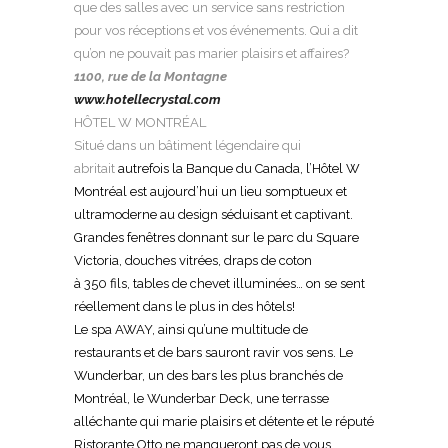
que des salles avec un service sans restriction
pour vos réceptions et vos événements. Qui a dit
qu’on ne pouvait pas marier plaisirs et affaires?
1100, rue de la Montagne
www.hotellecrystal.com
HÔTEL W MONTRÉAL
Situé dans un bâtiment légendaire qui
abritait
autrefois la Banque du Canada, l’Hôtel W
Montréal est aujourd’hui un lieu somptueux
et
ultramoderne au design séduisant et captivant.
Grandes fenêtres donnant sur le parc du
Square
Victoria, douches vitrées, draps de coton
à 350 fils, tables de chevet illuminées…
on se sent
réellement dans le plus in des hôtels!
Le spa AWAY, ainsi qu’une multitude de
restaurants
et de bars sauront ravir vos sens. Le
Wunderbar, un des bars les plus branchés de
Montréal, le Wunderbar Deck, une terrasse
alléchante qui marie plaisirs et détente et le réputé
Ristorante Otto ne manqueront pas de vous