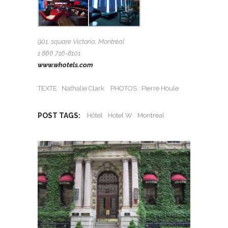
901, square Victoria, Montréal
1 866 716-8101
www.whotels.com
TEXTE : Nathalie Clark PHOTOS : Pierre Houle
POST TAGS:
Hôtel
Hotel W
Montréal