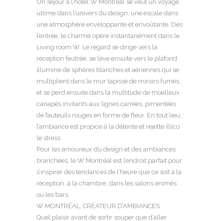
Un séjour à l’hôtel W Montréal se veut un voyage
ultime dans l’univers du design, une escale dans
une atmosphère enveloppante et envoûtante. Dès
l’entrée, le charme opère instantanément dans le
Living room W. Le regard se dirige vers la
réception feutrée, se lève ensuite vers le plafond
illuminé de sphères blanches et aériennes qui se
multiplient dans le mur tapissé de miroirs fumés,
et se perd ensuite dans la multitude de moelleux
canapés invitants aux lignes carrées, pimentées
de fauteuils rouges en forme de fleur. En tout lieu,
l’ambiance est propice à la détente et rejette illico
le stress.
Pour les amoureux du design et des ambiances
branchées, le W Montréal est l’endroit parfait pour
s’inspirer des tendances de l’heure que ce soit à la
réception, à la chambre, dans les salons animés
ou les bars.
W MONTRÉAL, CRÉATEUR D’AMBIANCES
Quel plaisir avant de sortir souper que d’aller