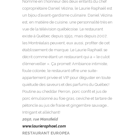
Nommé en l’honneur des deux enfants du chef
copropriétaire Daniel Vézina, le Laurie Raphaël est
un bijou d’avant-gardisme culinaire. Daniel Vézina
est, en matière de cuisine, une personnalité très en
vue de la télévision québécoise. Le restaurant
existe à Québec depuis 1991, mais depuis 2007,
les Montréalais peuvent, eux aussi, profiter de cet
établissement de marque. Le Laurie Raphaël se
décrit comme étant un restaurant qui a « le culot
d’émerveiller ». Ça promet! Ambiance intimiste,
foule colorée, le restaurant offre une suite-
appartement privée et VIP pour déguster en toute
quiétude des saveurs et des parfums du Québec!
Poutine au cheddar Perron, porc confit et jus de
porc émulsionné au foie gras, ceviche et tartare de
pétoncle au jus de fraise et gingembre sauvage…
Intrigant et alléchant!
2050, rue Mansfield
www.laurieraphael.com
RESTAURANT EUROPEA