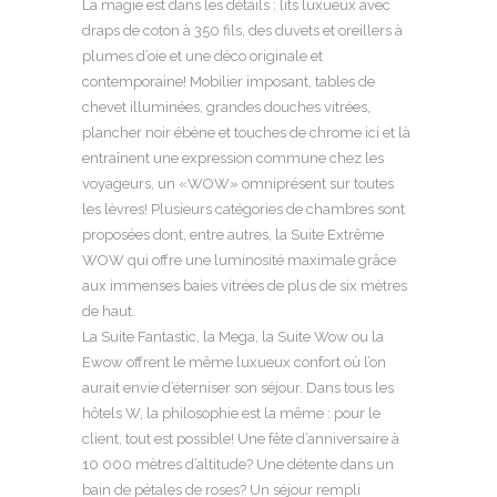
La magie est dans les détails : lits luxueux avec
draps de coton à 350 fils, des duvets et oreillers à
plumes d’oie et une déco originale et
contemporaine! Mobilier imposant, tables de
chevet illuminées, grandes douches vitrées,
plancher noir ébène et touches de chrome ici et là
entraînent une expression commune chez les
voyageurs, un «WOW» omniprésent sur toutes
les lèvres! Plusieurs catégories de chambres sont
proposées dont, entre autres, la Suite Extrême
WOW qui offre une luminosité maximale grâce
aux immenses baies vitrées de plus de six mètres
de haut.
La Suite Fantastic, la Mega, la Suite Wow ou la
Ewow offrent le même luxueux confort où l’on
aurait envie d’éterniser son séjour. Dans tous les
hôtels W, la philosophie est la même : pour le
client, tout est possible! Une fête d’anniversaire à
10 000 mètres d’altitude? Une détente dans un
bain de pétales de roses? Un séjour rempli