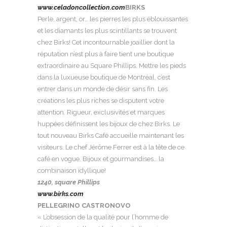
www.celadoncollection.com
BIRKS
Perle, argent, or… les pierres les plus éblouissantes
et les diamants les plus scintillants se trouvent
chez Birks! Cet incontournable joaillier dont la
réputation n’est plus à faire tient une boutique
extraordinaire au Square Phillips. Mettre les pieds
dans la luxueuse boutique de Montréal, c’est
entrer dans un monde de désir sans fin. Les
créations les plus riches se disputent votre
attention. Rigueur, exclusivités et marques
huppées définissent les bijoux de chez Birks. Le
tout nouveau Birks Café accueille maintenant les
visiteurs. Le chef Jérôme Ferrer est à la tête de ce
café en vogue. Bijoux et gourmandises… la
combinaison idyllique!
1240, square Phillips
www.birks.com
PELLEGRINO CASTRONOVO
« L’obsession de la qualité pour l’homme de